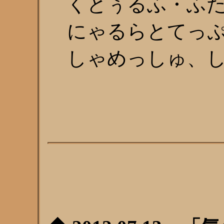
くとぅるふ・ふた
にゃるらとてっぷ
しゃめっしゅ、し