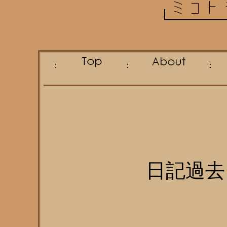
：
：
日記過去ロ