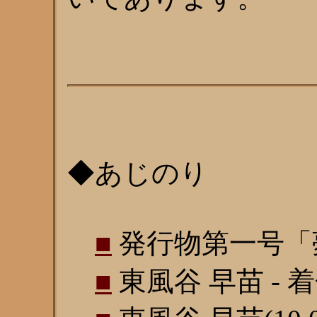
◆あじのり
■
発行物第一号「夢を
■
東風谷 早苗 - 着色版