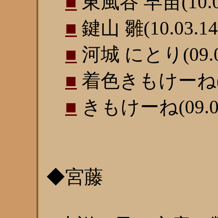
■
東風谷 早苗(10.03
■
鍵山 雛(10.03.14
■
河城 にとり(09.02
■
着色きもけーね(09
■
きもけーね(09.01
◆宮藤