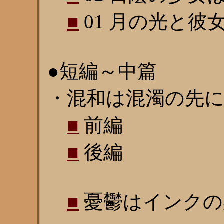
■
01 月の光と彼女の瞳
●短編～中篇
・混和は混濁の先に(10
■
前編
■
後編
■
憂鬱はインクの染み