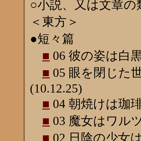
○小説、又は文章の
＜東方＞
●短々篇
■
06 彼の姿は白黒写
■
05 眼を閉じた
(10.12.25)
■
04 朝焼けは珈琲の
■
03 魔女はワルツが
■
02 日陰の少女は振